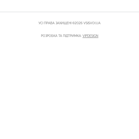
УСІ ПРАВА ЗАХИЩЕНІ ©2026 VSISVOI.UA
РОЗРОБКА ТА ПІДТРИМКА:
VIPDESIGN