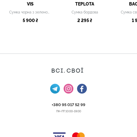
VIS
TEPLOTA
BA
Сумка чорна з зеленою накладною кишенею
Сумка бордова
Сумка св
5 900 ₴
2 295 ₴
1 
+380 95 017 52 99
ПН-ПТ 10:00-19:00