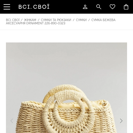
ВСІ. СВОЇ
/
ЖІНКАМ
/
СУМКИ ТА РЮКЗАКИ
/
СУМКИ
/
СУМКА БЕЖЕВА
АКСЕСУАРНЯ ОRNAMENT 226-890-0323