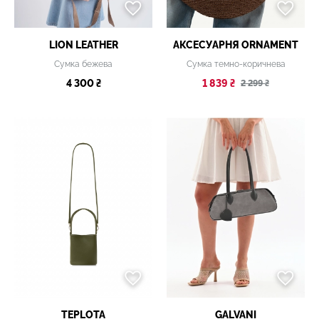
LION LEATHER
АКСЕСУАРНЯ ОRNAMENT
Сумка бежева
Сумка темно-коричнева
4 300 ₴
1 839 ₴
2 299 ₴
TEPLOTA
GALVANI