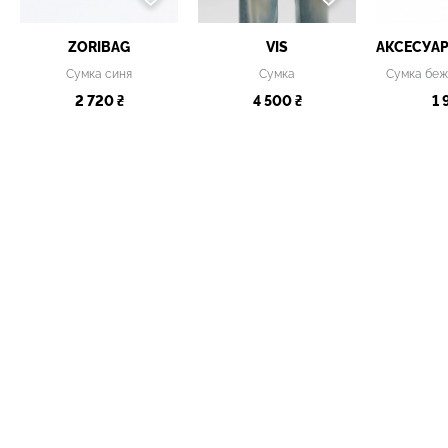
ZORIBAG
VIS
Сумка синя
Сумка
2 720 ₴
4 500 ₴
1 