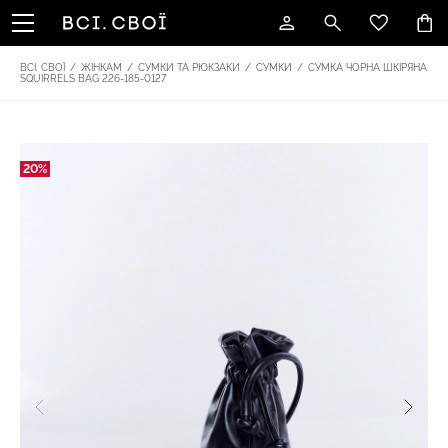
ВСІ. СВОЇ
/
ЖІНКАМ
/
СУМКИ ТА РЮКЗАКИ
/
СУМКИ
/
СУМКА ЧОРНА ШКІРЯНА
SQUIRRELS BAG 226-185-0127
20%