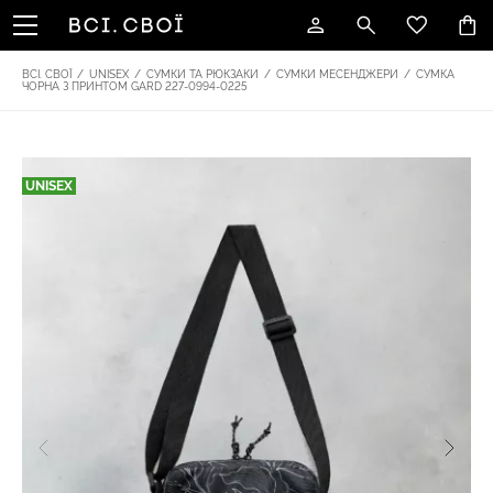
ВСІ. СВОЇ
/
UNISEX
/
СУМКИ ТА РЮКЗАКИ
/
СУМКИ МЕСЕНДЖЕРИ
/
СУМКА
ЧОРНА З ПРИНТОМ GARD 227-0994-0225
UNISEX