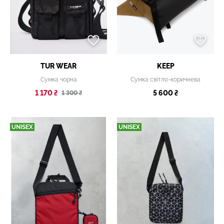
TUR WEAR
KEEP
Сумка чорна
Сумка світло-коричнева
1 170 ₴
5 600 ₴
1 300 ₴
UNISEX
UNISEX