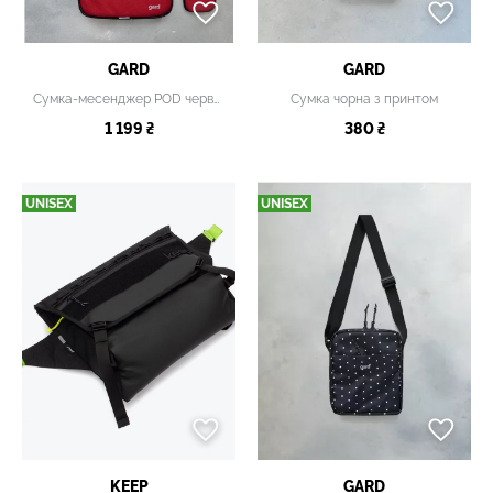
GARD
GARD
Сумка-месенджер POD червона
Сумка чорна з принтом
1 199 ₴
380 ₴
UNISEX
UNISEX
KEEP
GARD