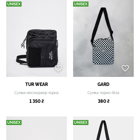
UNISEX
UNISEX
TUR WEAR
GARD
Сумки месенджер чорна
Сумка чорно-біла
1 350 ₴
380 ₴
UNISEX
UNISEX