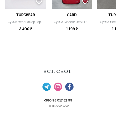
TUR WEAR
GARD
TUR
Сумки месенджер чорна
Сумка-месенджер POD червона
2 400 ₴
1 199 ₴
1 
+380 95 017 52 99
ПН-ПТ 10:00-19:00