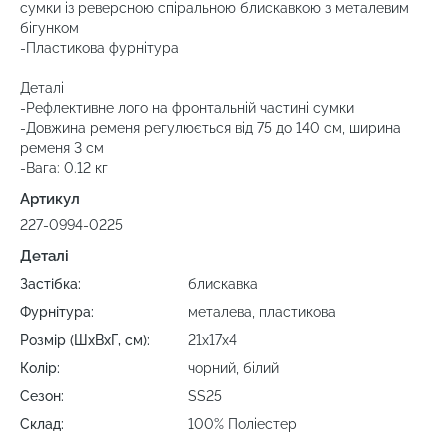
сумки із реверсною спіральною блискавкою з металевим
бігунком
-Пластикова фурнітура
Деталі
-Рефлективне лого на фронтальній частині сумки
-Довжина ременя регулюється від 75 до 140 см, ширина
ременя 3 см
-Вага: 0.12 кг
Артикул
227-0994-0225
Деталі
Застібка:
блискавка
Фурнітура:
металева, пластикова
Розмір (ШхВхГ, см):
21х17х4
Колір:
чорний, білий
Сезон:
SS25
Склад:
100% Поліестер