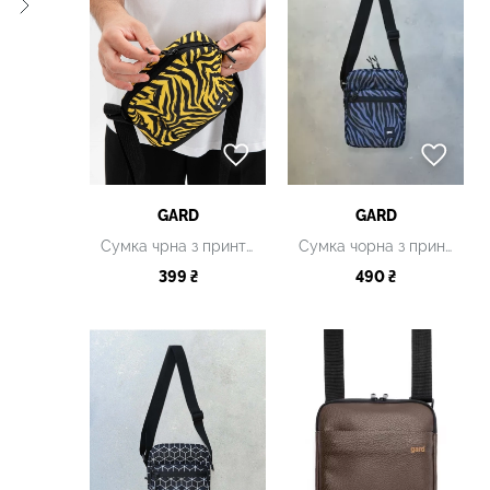
GARD
GARD
Сумка чрна з принтом
Сумка чорна з принтом
399 ₴
490 ₴