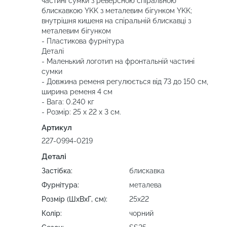
частині сумки з реверсною спіральною
блискавкою YKK з металевим бігунком YKK;
внутрішня кишеня на спіральній блискавці з
металевим бігунком
- Пластикова фурнітура
Деталі
- Маленький логотип на фронтальній частині
сумки
- Довжина ременя регулюється від 73 до 150 см,
ширина ременя 4 см
- Вага: 0.240 кг
- Розмір: 25 x 22 x 3 см.
Артикул
227-0994-0219
Деталі
Застібка:
блискавка
Фурнітура:
металева
Розмір (ШхВхГ, см):
25х22
Колір:
чорний