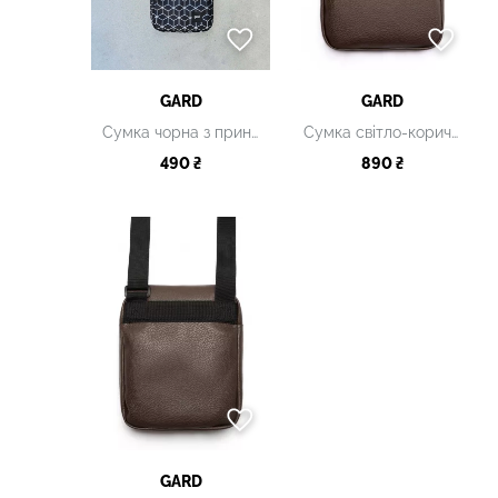
GARD
GARD
Сумка чорна з принтом
Сумка світло-коричнева
490 ₴
890 ₴
GARD