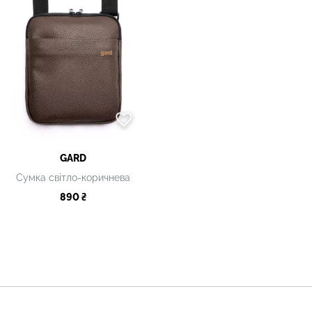
GARD
Сумка світло-коричнева
890 ₴