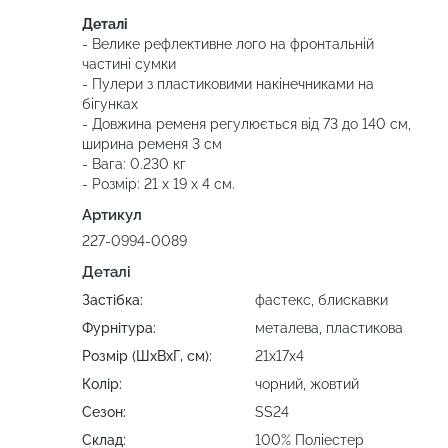
Деталі
- Велике рефлективне лого на фронтальній
частині сумки
- Пулери з пластиковими накінечниками на
бігунках
- Довжина ременя регулюється від 73 до 140 см,
ширина ременя 3 см
- Вага: 0.230 кг
- Розмір: 21 x 19 x 4 см.
Артикул
227-0994-0089
Деталі
Застібка:
фастекс, блискавки
Фурнітура:
металева, пластикова
Розмір (ШхВхГ, см):
21х17х4
Колір:
чорний, жовтий
Сезон:
SS24
Склад:
100% Поліестер