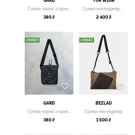
GARD
TUR WEAR
Сумка чорна з принтом
Сумки месенджер чорна
380 ₴
2 400 ₴
UNISEX
UNISEX
GARD
BEZLAD
Сумка чорна з принтом
Сумка месенджер
380 ₴
1 600 ₴