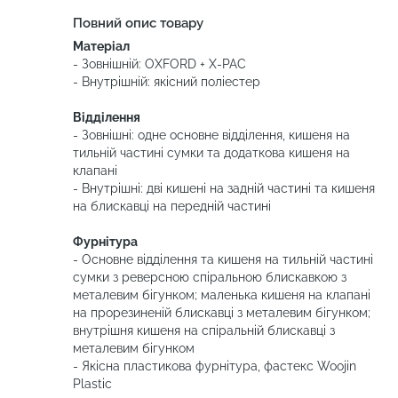
Повний опис товару
Матеріал
- Зовнішній: OXFORD + X-PAC
- Внутрішній: якісний поліестер
Відділення
- Зовнішні: одне основне відділення, кишеня на
тильній частині сумки та додаткова кишеня на
клапані
- Внутрішні: дві кишені на задній частині та кишеня
на блискавці на передній частині
Фурнітура
- Основне відділення та кишеня на тильній частині
сумки з реверсною спіральною блискавкою з
металевим бігунком; маленька кишеня на клапані
на прорезиненій блискавці з металевим бігунком;
внутрішня кишеня на спіральній блискавці з
металевим бігунком
- Якісна пластикова фурнітура, фастекс Woojin
Plastic