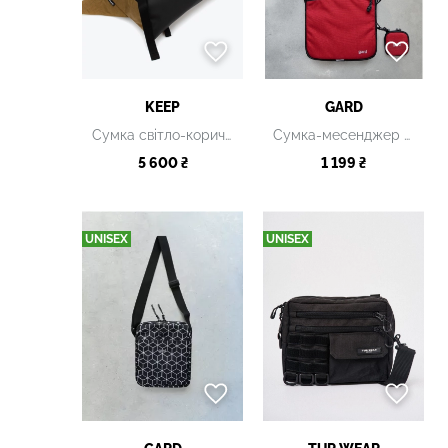
KEEP
GARD
Сумка світло-коричнева
Сумка-месенджер POD червона
5 600 ₴
1 199 ₴
UNISEX
UNISEX