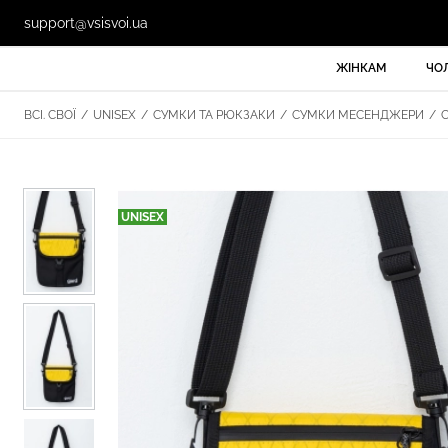
support@vsisvoi.ua
ЖІНКАМ
ЧО
ВСІ. СВОЇ
/
UNISEX
/
СУМКИ ТА РЮКЗАКИ
/
СУМКИ МЕСЕНДЖЕРИ
/
С
UNISEX