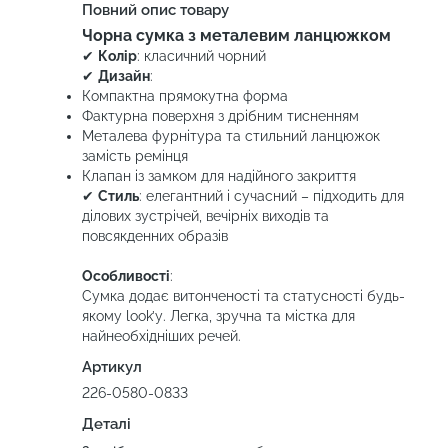
Повний опис товару
Чорна сумка з металевим ланцюжком
✔
Колір
: класичний чорний
✔
Дизайн
:
Компактна прямокутна форма
Фактурна поверхня з дрібним тисненням
Металева фурнітура та стильний ланцюжок
замість ремінця
Клапан із замком для надійного закриття
✔
Стиль
: елегантний і сучасний – підходить для
ділових зустрічей, вечірніх виходів та
повсякденних образів
Особливості
:
Сумка додає витонченості та статусності будь-
якому look’у. Легка, зручна та містка для
найнеобхідніших речей.
Артикул
226-0580-0833
Деталі