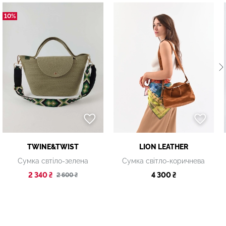
10%
TWINE&TWIST
LION LEATHER
Сумка свтіло-зелена
Сумка світло-коричнева
2 340 ₴
4 300 ₴
2 600 ₴