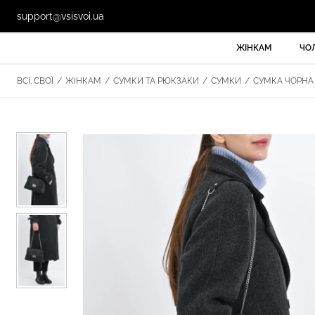
support@vsisvoi.ua
ЖІНКАМ
ЧО
ВСІ. СВОЇ
/
ЖІНКАМ
/
СУМКИ ТА РЮКЗАКИ
/
СУМКИ
/
СУМКА ЧОРНА 