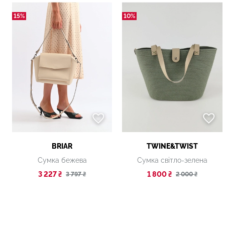
15%
10%
BRIAR
TWINE&TWIST
Сумка бежева
Сумка світло-зелена
3 227 ₴
1 800 ₴
3 797 ₴
2 000 ₴