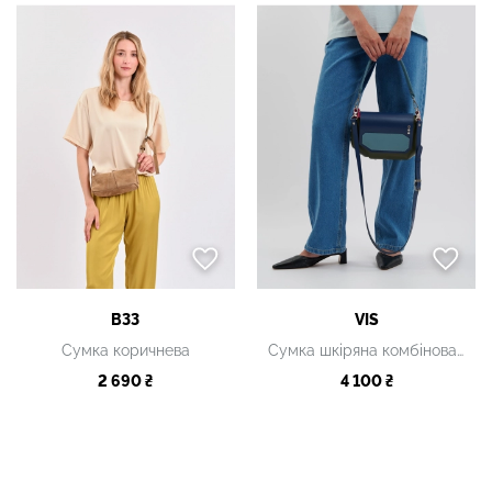
B33
VIS
Сумка коричнева
Сумка шкіряна комбінована синьо-зелена
2 690 ₴
4 100 ₴