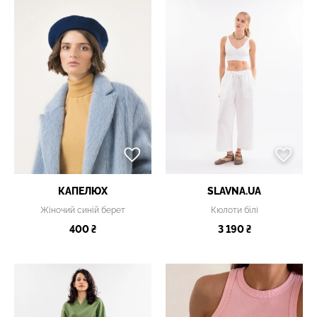
КАПЕЛЮХ
SLAVNA.UA
Жіночий синій берет
Кюлоти білі
400 ₴
3 190 ₴