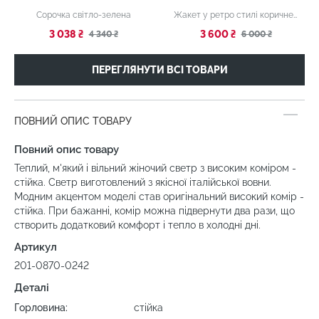
Сорочка світло-зелена
Жакет у ретро стилі коричневий
3 038 ₴
3 600 ₴
4 340 ₴
6 000 ₴
ПЕРЕГЛЯНУТИ ВСІ ТОВАРИ
ПОВНИЙ ОПИС ТОВАРУ
Повний опис товару
Теплий, м'який і вільний жіночий светр з високим коміром -
стійка. Светр виготовлений з якісної італійської вовни.
Модним акцентом моделі став оригінальний високий комір -
стійка. При бажанні, комір можна підвернути два рази, що
створить додатковий комфорт і тепло в холодні дні.
Артикул
201-0870-0242
Деталі
Горловина:
стійка