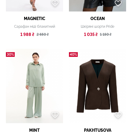
MAGNETIC
OCEAN
Сарафан міді блакитний
Шкіряні шорти Pride
1 988 ₴
1 035 ₴
2 650 ₴
1 150 ₴
30%
40%
MINT
PAKHTUSOVA