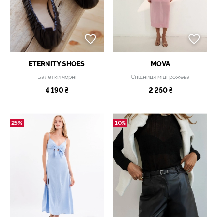
ETERNITY SHOES
MOVA
Балетки чорні
Спідниця міді рожева
4 190 ₴
2 250 ₴
25%
10%