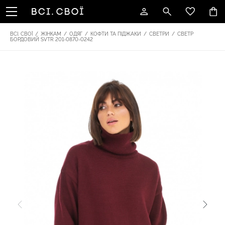
ВСІ. СВОЇ
/
ЖІНКАМ
/
ОДЯГ
/
КОФТИ ТА ПІДЖАКИ
/
СВЕТРИ
/
СВЕТР
БОРДОВИЙ SVTR 201-0870-0242