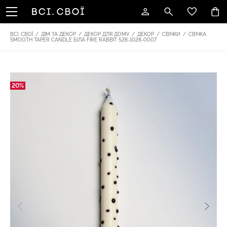
ВСІ. СВОЇ
/
ДІМ ТА ДЕКОР
/
ДЕКОР ДЛЯ ДОМУ
/
ДЕКОР
/
СВІЧКИ
/
СВІЧКА
SMOOTH TAPER CANDLE БІЛА FIRE RABBIT 528-1028-0007
20%