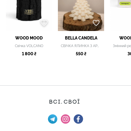
WOOD MOOD
BELLA CANDELA
WOO
Свічка VOLCANO
СВІЧКА ЯЛИНКА З АРОМАТОМ ХВОЇ
1 800 ₴
550 ₴
3