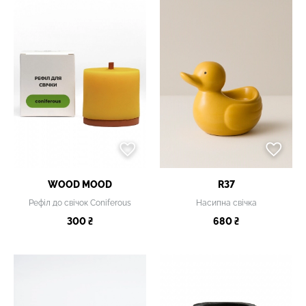
WOOD MOOD
R37
Рефіл до свічок Coniferous
Насипна свічка
300 ₴
680 ₴