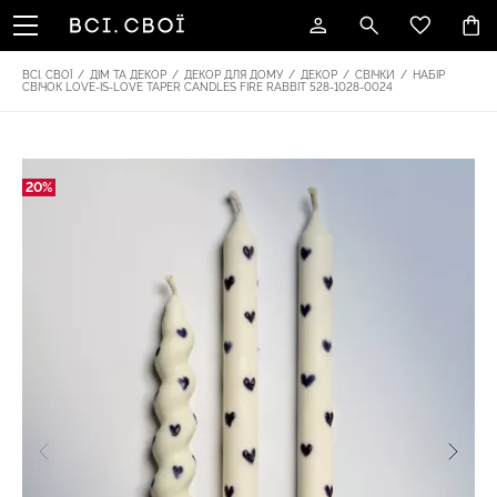
ВСІ. СВОЇ
/
ДІМ ТА ДЕКОР
/
ДЕКОР ДЛЯ ДОМУ
/
ДЕКОР
/
СВІЧКИ
/
НАБІР
СВІЧОК LOVE-IS-LOVE TAPER CANDLES FIRE RABBIT 528-1028-0024
20%