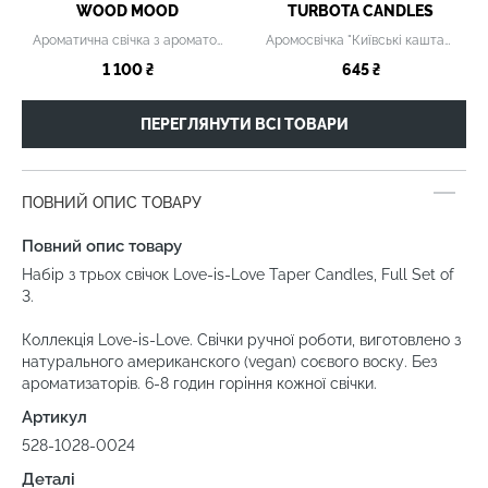
WOOD MOOD
TURBOTA CANDLES
Ароматична свічка з ароматом солодкої ванілі
Аромосвічка "Київські каштани"
1 100 ₴
645 ₴
ПЕРЕГЛЯНУТИ ВСІ ТОВАРИ
ПОВНИЙ ОПИС ТОВАРУ
Повний опис товару
Набір з трьох свічок Love-is-Love Taper Candles, Full Set of
3.
Коллекція Love-is-Love. Свічки ручної роботи, виготовлено з
натурального американского (vegan) соєвого воску. Без
ароматизаторів. 6-8 годин горіння кожної свічки.
Артикул
528-1028-0024
Деталі