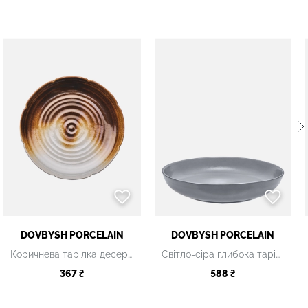
DOVBYSH PORCELAIN
DOVBYSH PORCELAIN
Коричнева тарілка десертна
Світло-сіра глибока тарілка
367 ₴
588 ₴