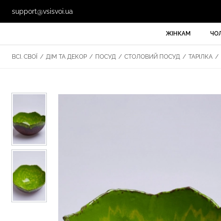
support@vsisvoi.ua
ЖІНКАМ
ЧО
ВСІ. СВОЇ
/
ДІМ ТА ДЕКОР
/
ПОСУД
/
СТОЛОВИЙ ПОСУД
/
ТАРІЛКА
/