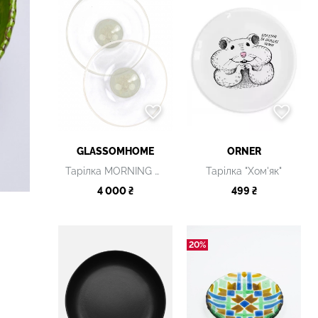
GLASSOMHOME
ORNER
Тарілка MORNING GARDEN
Тарілка "Хом'як"
4 000 ₴
499 ₴
20%