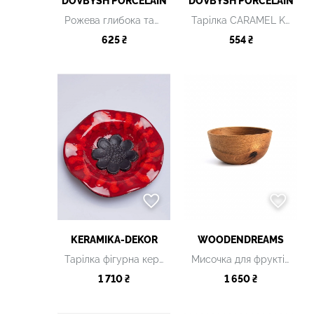
DOVBYSH PORCELAIN
DOVBYSH PORCELAIN
Рожева глибока тарілка
Тарілка CARAMEL KHVYLYA
625 ₴
554 ₴
KERAMIKA-DEKOR
WOODENDREAMS
Тарілка фігурна керамічна
Мисочка для фруктів/салатів
1 710 ₴
1 650 ₴