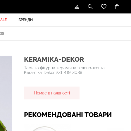
SALE
БРЕНДИ
38
KERAMIKA-DEKOR
Тарілка фігурна керамічна зелено-жовта
Keramika-Dekor 231-419-3038
Немає в наявності
РЕКОМЕНДОВАНІ ТОВАРИ