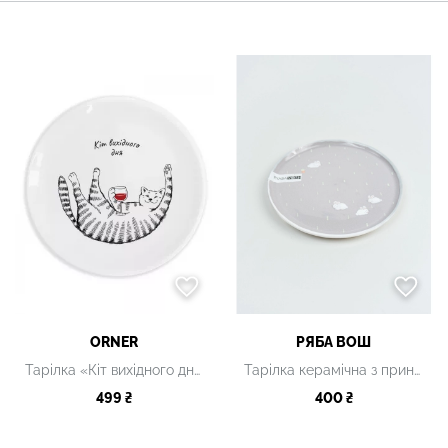
ORNER
РЯБА ВОШ
Тарілка «Кіт вихідного дня»
Тарілка керамічна з принтом
499 ₴
400 ₴