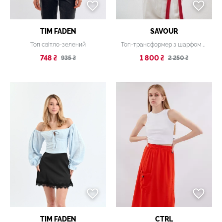
TIM FADEN
SAVOUR
Топ світло-зелений
Топ-трансформер з шарфом на талії AURORA червоний
748 ₴
1 800 ₴
935 ₴
2 250 ₴
TIM FADEN
CTRL