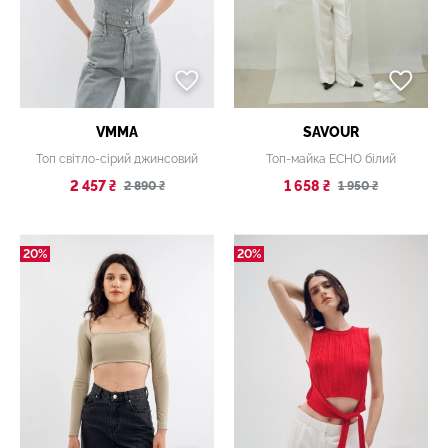
VMMA
SAVOUR
Топ світло-сірий джинсовий
Топ-майка ECHO білий
2 457 ₴
1 658 ₴
2 890 ₴
1 950 ₴
20%
20%