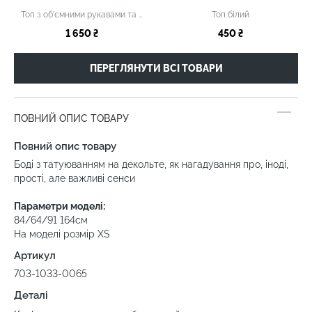
Топ з об’ємними рукавами та зав’язкою блакитний
Топ білий
1 650 ₴
450 ₴
ПЕРЕГЛЯНУТИ ВСІ ТОВАРИ
ПОВНИЙ ОПИС ТОВАРУ
Повний опис товару
Боді з татуюванням на декольте, як нагадування про, іноді,
прості, але важливі сенси
Параметри моделі:
84/64/91 164см
На моделі розмір XS
Артикул
703-1033-0065
Деталі