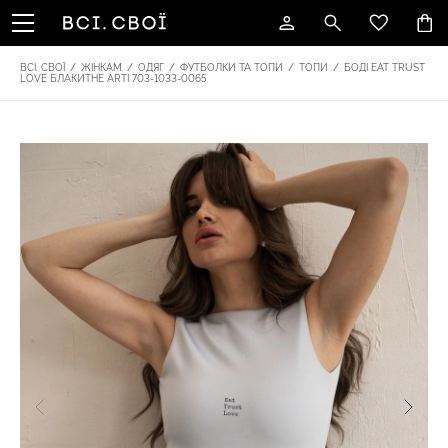
ВСІ. СВОЇ
/
ЖІНКАМ
/
ОДЯГ
/
ФУТБОЛКИ ТА ТОПИ
/
ТОПИ
/
БОДІ EAT TRUST
LOVE БЛАКИТНЕ ARTI 703-1033-0065