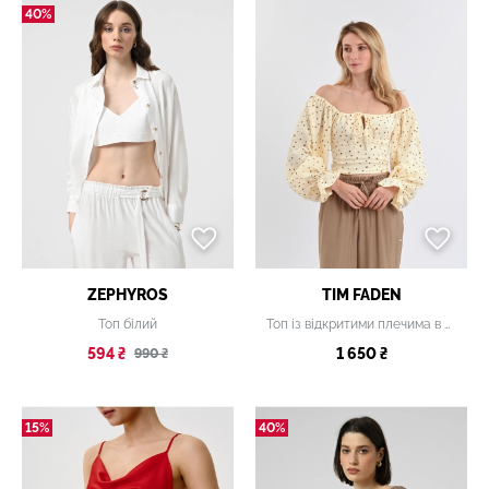
40%
ZEPHYROS
TIM FADEN
Топ білий
Топ із відкритими плечима в принт
594 ₴
1 650 ₴
990 ₴
15%
40%