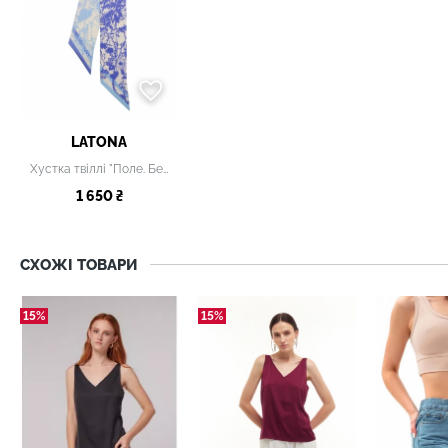
LATONA
Хустка твіллі "Поле. Безмежна блакить"
1 650 ₴
СХОЖІ ТОВАРИ
15%
15%