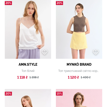
20%
20%
AMN.STYLE
MYNKŌ BRAND
Топ білий
Топ трикотажний світло-коричневий
1 118 ₴
1 120 ₴
1 398 ₴
1 400 ₴
20%
15%