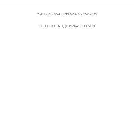
УСІ ПРАВА ЗАХИЩЕНІ ©2026 VSISVOI.UA
РОЗРОБКА ТА ПІДТРИМКА:
VIPDESIGN