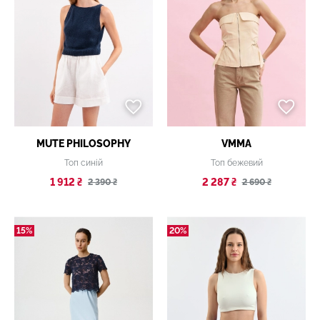
MUTE PHILOSOPHY
VMMA
Топ синій
Топ бежевий
1 912 ₴
2 287 ₴
2 390 ₴
2 690 ₴
15%
20%