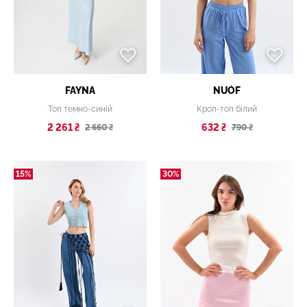
FAYNA
NUÓF
Топ темно-синій
Кроп-топ білий
2 261 ₴
632 ₴
2 660 ₴
790 ₴
15%
30%