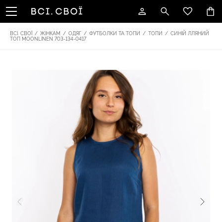
ВСІ. СВОЇ
/
ЖІНКАМ
/
ОДЯГ
/
ФУТБОЛКИ ТА ТОПИ
/
ТОПИ
/
СИНІЙ ЛЛЯНИЙ
ТОП MOONLINEN 703-134-0417