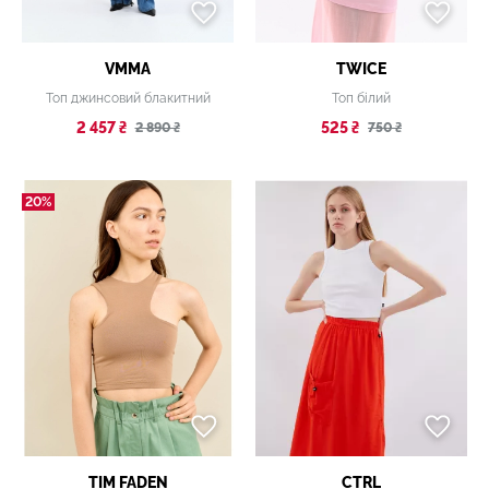
VMMA
TWICE
Топ джинсовий блакитний
Топ білий
2 457 ₴
525 ₴
2 890 ₴
750 ₴
20%
TIM FADEN
CTRL