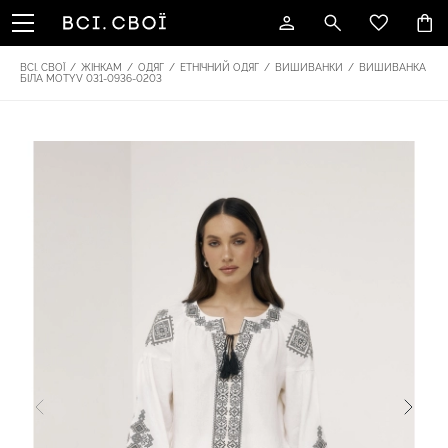
ВСІ. СВОЇ
/
ЖІНКАМ
/
ОДЯГ
/
ЕТНІЧНИЙ ОДЯГ
/
ВИШИВАНКИ
/
ВИШИВАНКА
БІЛА MOTYV 031-0936-0203