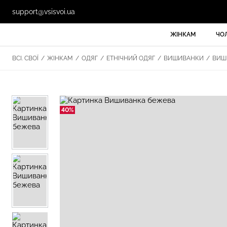
support@vsisvoi.ua
ЖІНКАМ
ЧО
ВСІ. СВОЇ
/
ЖІНКАМ
/
ОДЯГ
/
ЕТНІЧНИЙ ОДЯГ
/
ВИШИВАНКИ
/
ВИШИ
40%