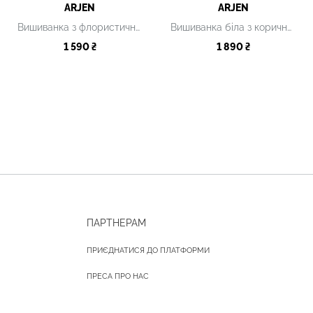
ARJEN
ARJEN
Вишиванка з флористичною вишивкою та зав’язками на рукавах біла
Вишиванка біла з коричневою вишивкою
1 590 ₴
1 890 ₴
ПАРТНЕРАМ
ПРИЄДНАТИСЯ ДО ПЛАТФОРМИ
ПРЕСА ПРО НАС