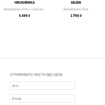
HRUSHENKA
ARJEN
Вишиванка біла з синьою вишивкою
Вишиванка біла
5 499 ₴
1 790 ₴
ОТРИМУВАТИ ЛИСТИ ВІД СВОЇХ