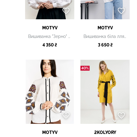
MOTYV
MOTYV
Вишиванка "Зерно" біла
Вишиванка біла лляна
4 350 ₴
3 650 ₴
40%
MOTYV
2KOLYORY