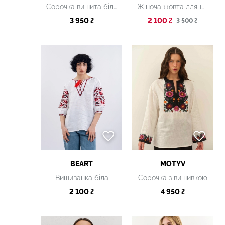
Сорочка вишита біла
Жіноча жовта лляна вишиванка
3 950 ₴
2 100 ₴
3 500 ₴
BEART
MOTYV
Вишиванка біла
Сорочка з вишивкою
2 100 ₴
4 950 ₴