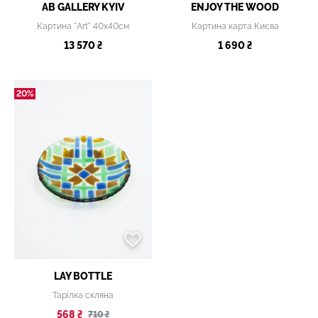
AB GALLERY KYIV
ENJOY THE WOOD
Картина "Art" 40х40см
Картина карта Києва
13 570 ₴
1 690 ₴
20%
LAY BOTTLE
Тарілка скляна
568 ₴
710 ₴