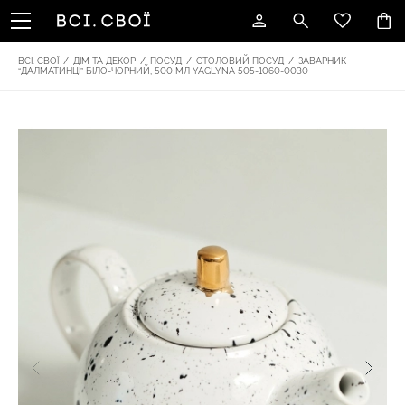
ВСІ. СВОЇ
/
ДІМ ТА ДЕКОР
/
ПОСУД
/
СТОЛОВИЙ ПОСУД
/
ЗАВАРНИК
“ДАЛМАТИНЦІ” БІЛО-ЧОРНИЙ, 500 МЛ YAGLYNA 505-1060-0030