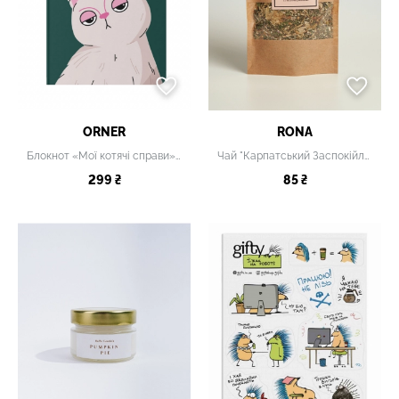
ORNER
RONA
Блокнот «Мої котячі справи» зелений
Чай "Карпатський Заспокійливий"
299 ₴
85 ₴