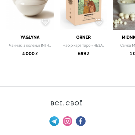
YAGLYNA
ORNER
MIDNI
Чайник із колекції INTRO, 800 мл
Набір карт таро «НЕЗАЛЕЖНІ»
Свічка M
4 000 ₴
699 ₴
1 