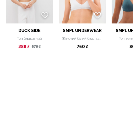
DUCK SIDE
SMPL UNDERWEAR
SMPL U
Топ блакитний
Жіночий білий бюстгальтер
Топ тем
288 ₴
760 ₴
8
575 ₴