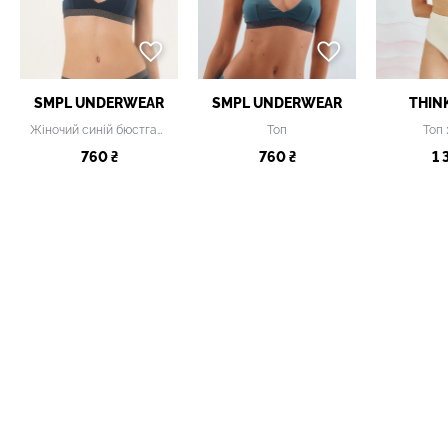
SMPL UNDERWEAR
SMPL UNDERWEAR
THIN
Жіночий синій бюстгальтер
Топ
Топ
760 ₴
760 ₴
1 