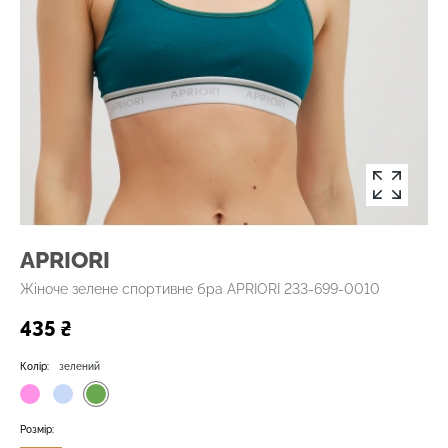
APRIORI
Жіноче зелене спортивне бра APRIORI 233-699-0010
435 ₴
Колір:
зелений
Розмір: