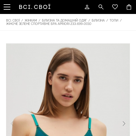
ВСІ. СВОЇ
/
ЖІНКАМ
/
БІЛИЗНА ТА ДОМАШНІЙ ОДЯГ
/
БІЛИЗНА
/
ТОПИ
/
ЖІНОЧЕ ЗЕЛЕНЕ СПОРТИВНЕ БРА APRIORI 233-699-0010