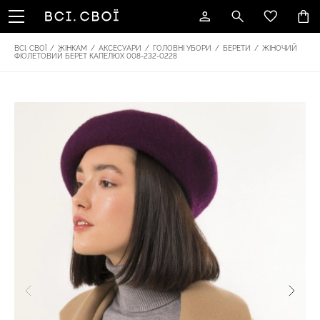
ВСІ. СВОЇ
/
ЖІНКАМ
/
АКСЕСУАРИ
/
ГОЛОВНІ УБОРИ
/
БЕРЕТИ
/
ЖІНОЧИЙ
ФІОЛЕТОВИЙ БЕРЕТ КАПЕЛЮХ 008-232-0228