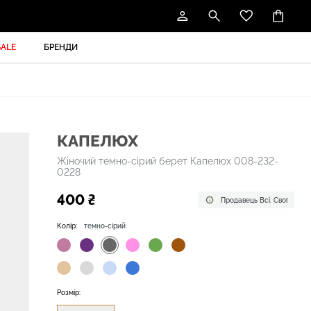
SALE
БРЕНДИ
КАПЕЛЮХ
Жіночий темно-сірий берет Капелюх 008-232-
0228
400 ₴
Продавець Всі. Свої
Колір:
темно-сірий
Розмір: