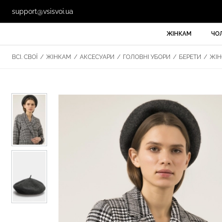
support@vsisvoi.ua
ЖІНКАМ
ЧО
ВСІ. СВОЇ
/
ЖІНКАМ
/
АКСЕСУАРИ
/
ГОЛОВНІ УБОРИ
/
БЕРЕТИ
/
ЖІН