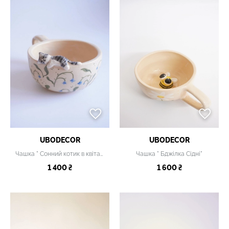
UBODECOR
UBODECOR
Чашка " Сонний котик в квітах"
Чашка " Бджілка Сідні"
1 400 ₴
1 600 ₴