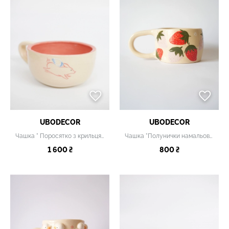
UBODECOR
UBODECOR
Чашка " Поросятко з крильцями"
Чашка "Полунички намальовані"
1 600 ₴
800 ₴