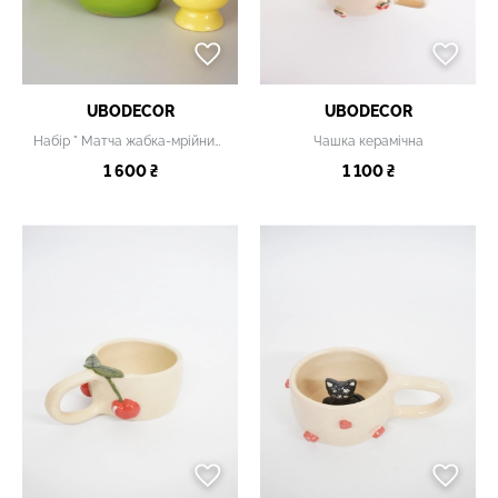
UBODECOR
UBODECOR
Набір " Матча жабка-мрійниця"
Чашка керамічна
1 600 ₴
1 100 ₴