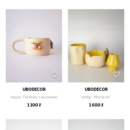
UBODECOR
UBODECOR
Чашка "Поличка з вазонами"
Набір " Матча кіт"
1 100 ₴
1 600 ₴