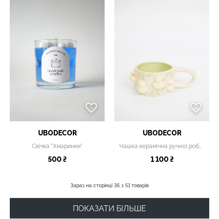
UBODECOR
UBODECOR
Свічка "Хмаринки"
Чашка керамічна ручної роботи
500 ₴
1 100 ₴
Зараз на сторінці
36
з
51
товарів
ПОКАЗАТИ БІЛЬШЕ