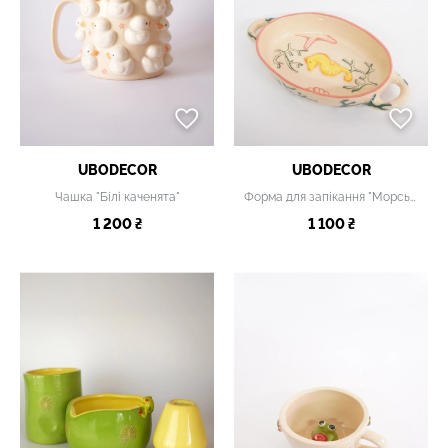
UBODECOR
UBODECOR
Чашка "Білі каченята"
Форма для запікання "Морське дно"
1 200 ₴
1 100 ₴