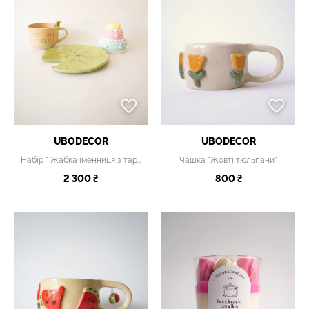
UBODECOR
UBODECOR
Набір " Жабка іменниця з тарілочкою і свічкою"
Чашка "Жовті тюльпани"
2 300 ₴
800 ₴