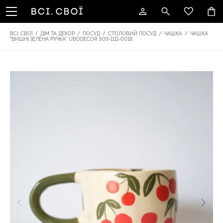
ВСІ. СВОЇ
/
ДІМ ТА ДЕКОР
/
ПОСУД
/
СТОЛОВИЙ ПОСУД
/
ЧАШКА
/
ЧАШКА
"ВИШНІ ЗЕЛЕНА РУЧКА" UBODECOR 509-1111-0018