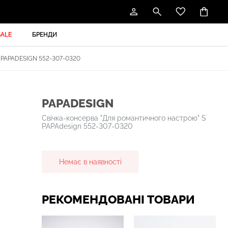
SALE
БРЕНДИ
APADESIGN 552-307-0320
PAPADESIGN
Свічка-консерва "Для романтичного настрою" S
PAPAdesign 552-307-0320
Немає в наявності
РЕКОМЕНДОВАНІ ТОВАРИ