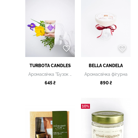
TURBOTA CANDLES
BELLA CANDELA
Аромасвічка "Бузок і тюльпани", 250 мл
Аромасвічка фігурна
645 ₴
890 ₴
10%