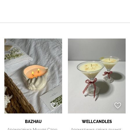
BAZHAU
WELLCANDLES
Аромасвічка Мушля Стромбус
Ароматична свічка ручної роботи