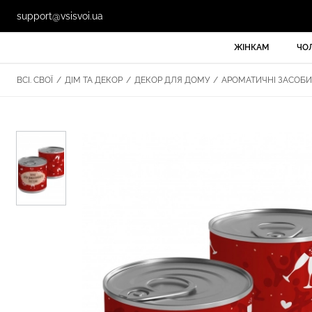
support@vsisvoi.ua
ЖІНКАМ
ЧО
ВСІ. СВОЇ
/
ДІМ ТА ДЕКОР
/
ДЕКОР ДЛЯ ДОМУ
/
АРОМАТИЧНІ ЗАСОБИ