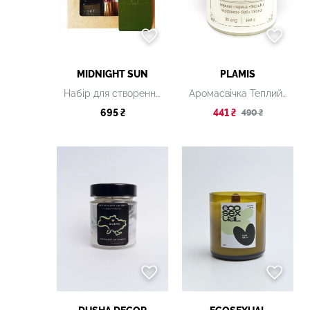
MIDNIGHT SUN
PLAMIS
Набір для створення свічки "Арабська ніч"
Аромасвічка Теплий кардамон 190 г
695 ₴
441 ₴
490 ₴