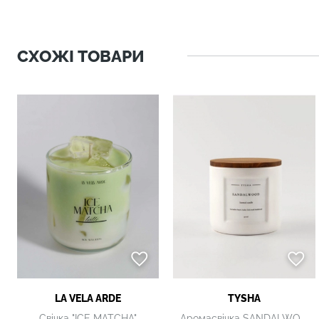
СХОЖІ ТОВАРИ
LA VELA ARDE
TYSHA
Свічка "ICE MATCHA"
Аромасвічка SANDALWOOD