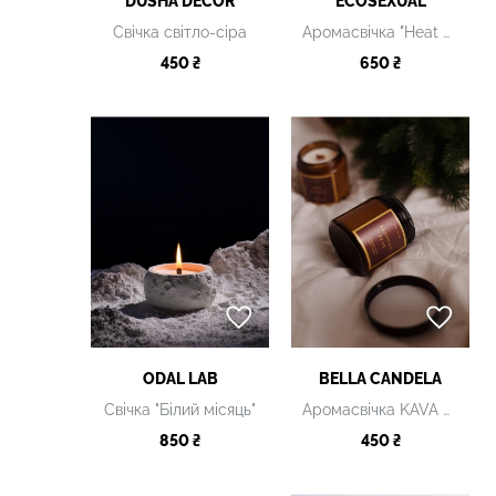
DUSHA DECOR
ECOSEXUAL
Свічка світло-сіра
Аромасвічка "Heat me ap"
450 ₴
650 ₴
ODAL LAB
BELLA CANDELA
Свічка "Білий місяць"
Аромасвічка KAVA PID KASHTANAMY
850 ₴
450 ₴