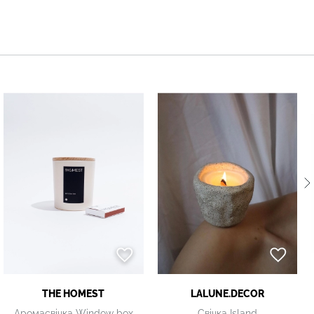
THE HOMEST
LALUNE.DECOR
Аромасвічка Window box
Свічка Island