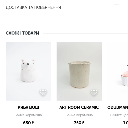
ДОСТАВКА ТА ПОВЕРНЕННЯ
СХОЖІ ТОВАРИ
РЯБА ВОШ
ART ROOM CERAMIC
Банка керамічна
Банка керамічна
650 ₴
750 ₴
1 