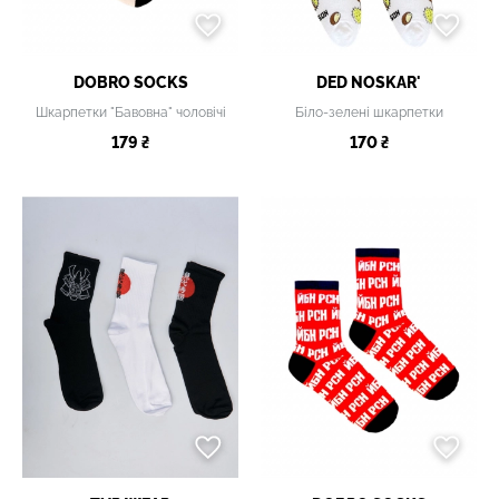
DOBRO SOCKS
DED NOSKAR'
Шкарпетки "Бавовна" чоловічі
Біло-зелені шкарпетки
179 ₴
170 ₴