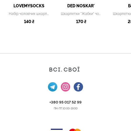
LOVEMYSOCKS
DED NOSKAR'
Б
Набір чоловічих шкарпеток з малюнком
Шкарпетки "Жабки" чоловічі
140 ₴
170 ₴
2
+380 95 017 52 99
ПН-ПТ 10:00-19:00