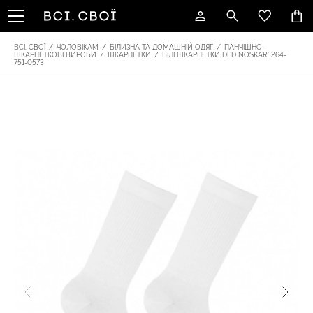
ВСІ. СВОЇ
/
ЧОЛОВІКАМ
/
БІЛИЗНА ТА ДОМАШНІЙ ОДЯГ
/
ПАНЧІШНО-
ШКАРПЕТКОВІ ВИРОБИ
/
ШКАРПЕТКИ
/
БІЛІ ШКАРПЕТКИ DED NOSKAR' 264-
751-0573