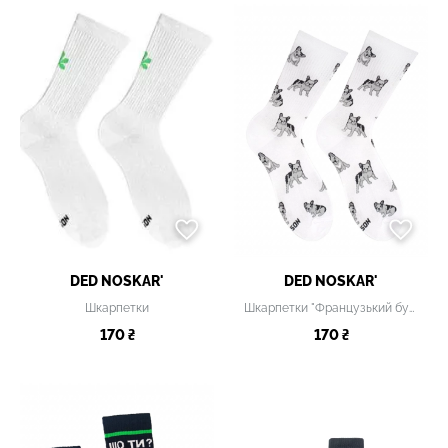
DED NOSKAR'
DED NOSKAR'
Шкарпетки
Шкарпетки "Французький бульдог" чоловічі
170 ₴
170 ₴