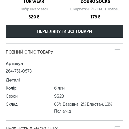
TUR WEAR
DOBRO SOCKS
Набір шкарпеток
Шкарпетки "ЙБН РСН" чоловічі
320 ₴
179 ₴
ПЕРЕГЛЯНУТИ ВСІ ТОВАРИ
ПОВНИЙ ОПИС ТОВАРУ
Артикул
264-751-0573
Деталі
Колір:
білий
Сезон:
SS23
Склад:
85% Бавовна, 2% Еластан, 13%
Поліамід
НАЯВНІСТЬ В МАГАЗИНАХ