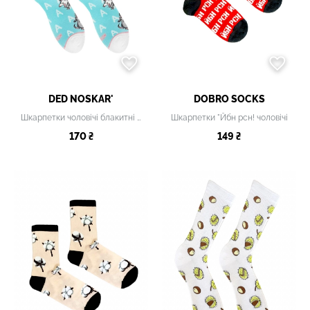
DED NOSKAR'
DOBRO SOCKS
Шкарпетки чоловічі блакитні з принтом
Шкарпетки "Йбн рсн! чоловічі
170 ₴
149 ₴