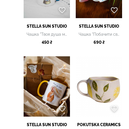
STELLA SUN STUDIO
STELLA SUN STUDIO
Чашка "Твоя душа мов цілий світ" керамічна
Чашка "Побачити світ разом" металева
450 ₴
690 ₴
STELLA SUN STUDIO
POKUTSKA CERAMICS