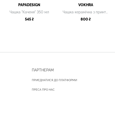
PAPADESIGN
VOKHRA
Чашка "Каченя" 350 мл
Чашка керамічна з принтом, 220 мл
545 ₴
800 ₴
ПАРТНЕРАМ
ПРИЄДНАТИСЯ ДО ПЛАТФОРМИ
ПРЕСА ПРО НАС