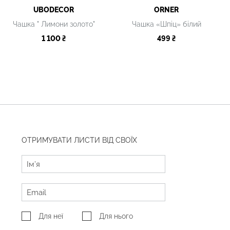
UBODECOR
ORNER
Чашка " Лимони золото"
Чашка «Шпіц» білий
1 100 ₴
499 ₴
ОТРИМУВАТИ ЛИСТИ ВІД СВОЇХ
Для неї
Для нього