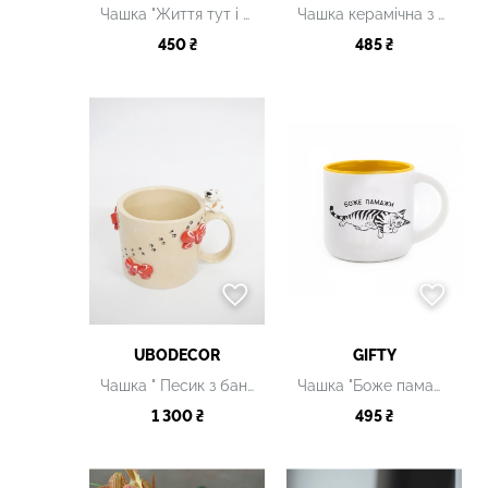
Чашка "Життя тут і зараз" керамічна
Чашка керамічна з принтом
450 ₴
485 ₴
UBODECOR
GIFTY
Чашка " Песик з бантиками"
Чашка "Боже памажи", 350 мл
1 300 ₴
495 ₴