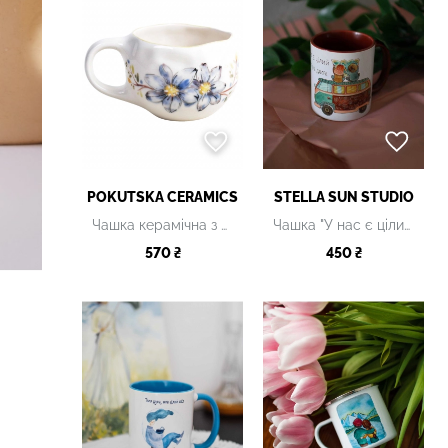
POKUTSKA CERAMICS
STELLA SUN STUDIO
Чашка керамічна з принтом
Чашка "У нас є цілий світ на двох"
570 ₴
450 ₴