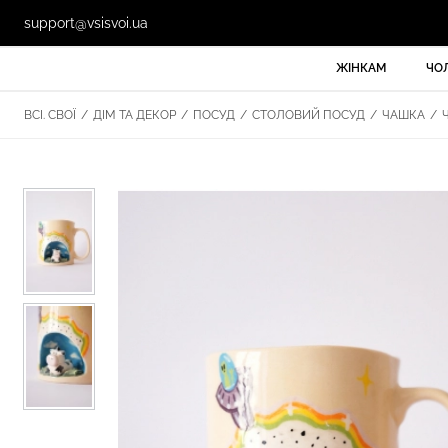
support@vsisvoi.ua
ЖІНКАМ
ЧО
ВСІ. СВОЇ
/
ДІМ ТА ДЕКОР
/
ПОСУД
/
СТОЛОВИЙ ПОСУД
/
ЧАШКА
/
Ч