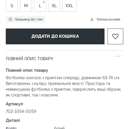
1
S
M
L
XL
XXL
Продавець Всі. Свої
Таблиця розмірів
ДОДАТИ ДО КОШИКА
ПОВНИЙ ОПИС ТОВАРУ
Повний опис товару
Футболка oversize з принтом спереду, довжиною 63-74 см.
Виготовлена з куліру преміальної якості. Простора та
невимушена футболка з принтом, підкреслить ваші образи,
як спортивні, так і класичні.
Артикул
702-1054-0059
Деталі
Колір:
білий