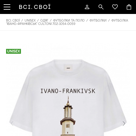
ВСІ. СВОЇ
/
UNISEX
/
ОДЯГ
/
ФУТБОЛКИ ТА ПОЛО
/
ФУТБОЛКИ
/
ФУТБОЛКА
"ІВАНО-ФРАНКІВСЬК" CULTONI 702-1054-0059
UNISEX