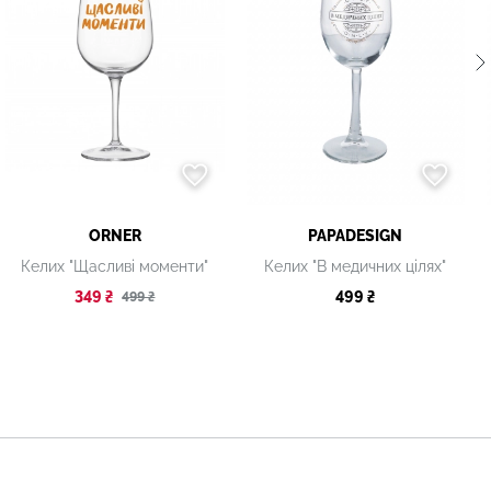
ORNER
PAPADESIGN
Келих "Щасливі моменти"
Келих "В медичних цілях"
349 ₴
499 ₴
499 ₴