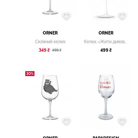
ORNER
ORNER
Скляний келих
Келих «Жити дивовижне життя»
349 ₴
499 ₴
499 ₴
30%