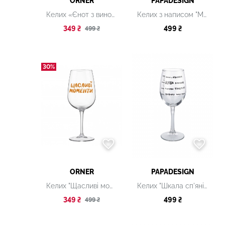
ORNER
PAPADESIGN
Келих «Єнот з вином»
Келих з написом "Мамі треба відпочити"
349 ₴
499 ₴
499 ₴
30%
ORNER
PAPADESIGN
Келих "Щасливі моменти"
Келих "Шкала сп'яніння"
349 ₴
499 ₴
499 ₴