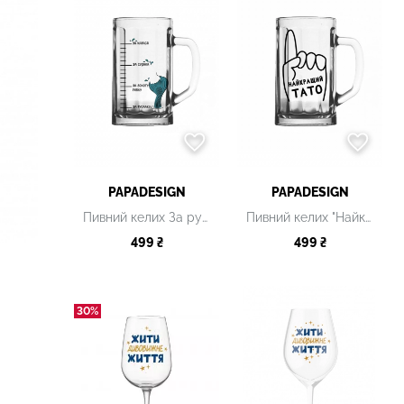
PAPADESIGN
PAPADESIGN
Пивний келих За русалку
Пивний келих "Найкращий тато"
499 ₴
499 ₴
30%