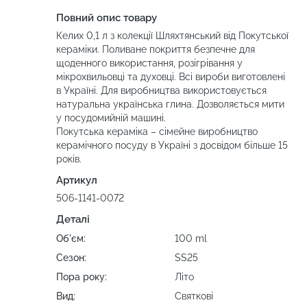
Повний опис товару
Келих 0,1 л з колекції Шляхтянський від Покутської
кераміки. Поливане покриття безпечне для
щоденного використання, розігрівання у
мікрохвильовці та духовці. Всі вироби виготовлені
в Україні. Для виробництва використовується
натуральна українська глина. Дозволяється мити
у посудомийній машині.
Покутська кераміка – сімейне виробництво
керамічного посуду в Україні з досвідом більше 15
років.
Артикул
506-1141-0072
Деталі
Об'єм:
100 ml
Сезон:
SS25
Пора року:
Літо
Вид:
Святкові