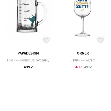
PAPADESIGN
ORNER
Пивний келих За русалку
Скляний келих
499 ₴
349 ₴
499 ₴