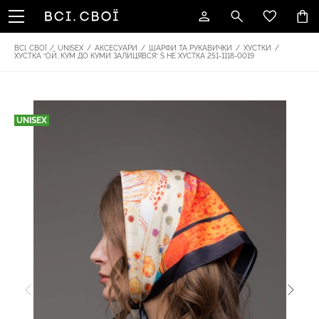
ВСІ. СВОЇ
/
UNISEX
/
АКСЕСУАРИ
/
ШАРФИ ТА РУКАВИЧКИ
/
ХУСТКИ
/
ХУСТКА “ОЙ, КУМ ДО КУМИ ЗАЛИЦЯВСЯ” S НЕ ХУСТКА 251-1118-0019
UNISEX