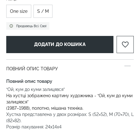
One size
S / M
Продавець Всі. Свої
ДОДАТИ ДО КОШИКА
ПОВНИЙ ОПИС ТОВАРУ
Повний опис товару
“Ой, кум до куми залицявся”
На хустці зображено картину художника - “Ой, кум до куми
залицявся”
(1987–1988), полотно, мішана техніка.
Хустка представлена у двох розмірах: S (52×52), M (70×70), L
(82×82).
Розмір пакування: 24х14х4