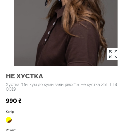
НЕ ХУСТКА
Хустка “Ой, кум до куми залицявся” S Не хустка 251-1118-
0019
990 ₴
Колір:
Розмір: