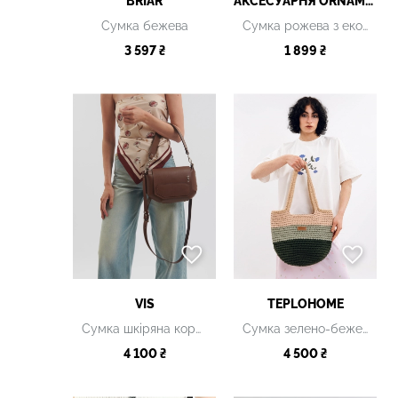
BRIAR
АКСЕСУАРНЯ ОRNAMENT
Сумка бежева
Сумка рожева з екошкіри
3 597 ₴
1 899 ₴
VIS
TEPLOHOME
Сумка шкіряна коричнева
Сумка зелено-бежева
4 100 ₴
4 500 ₴