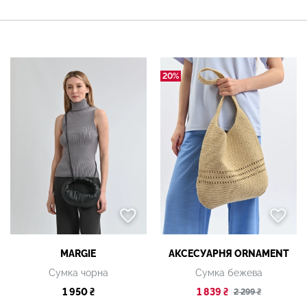
20%
MARGIE
АКСЕСУАРНЯ ОRNAMENT
Сумка чорна
Сумка бежева
1 950 ₴
1 839 ₴
2 299 ₴