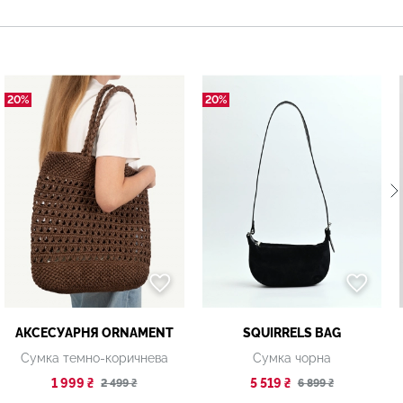
20%
20%
АКСЕСУАРНЯ ОRNAMENT
SQUIRRELS BAG
Сумка темно-коричнева
Сумка чорна
1 999 ₴
5 519 ₴
2 499 ₴
6 899 ₴