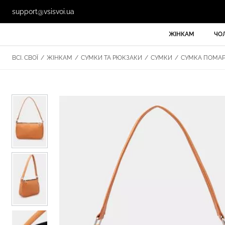
support@vsisvoi.ua
ЖІНКАМ
ЧО
ВСІ. СВОЇ
/
ЖІНКАМ
/
СУМКИ ТА РЮКЗАКИ
/
СУМКИ
/
СУМКА ПОМАРА