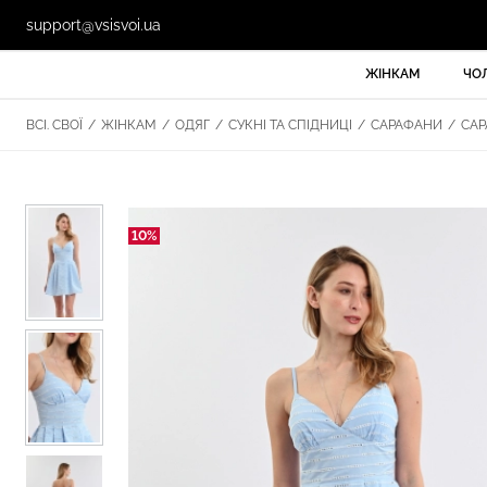
support@vsisvoi.ua
ЖІНКАМ
ЧО
ВСІ. СВОЇ
/
ЖІНКАМ
/
ОДЯГ
/
СУКНІ ТА СПІДНИЦІ
/
САРАФАНИ
/
САР
10%