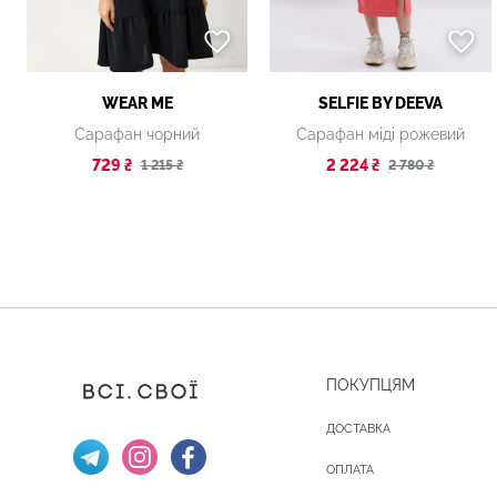
WEAR ME
SELFIE BY DEEVA
Сарафан чорний
Сарафан міді рожевий
729 ₴
2 224 ₴
1 215 ₴
2 780 ₴
ПОКУПЦЯМ
ДОСТАВКА
ОПЛАТА