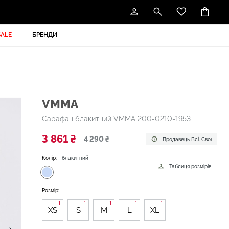
SALE
БРЕНДИ
VMMA
Сарафан блакитний VMMA 200-0210-1953
3 861 ₴
4 290 ₴
Продавець Всі. Свої
Колір:
блакитний
Таблиця розмірів
Розмір:
1
1
1
1
1
XS
S
M
L
XL