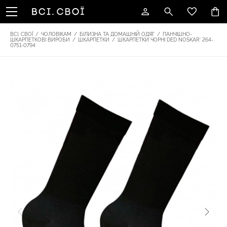
ВСІ. СВОЇ
/
ЧОЛОВІКАМ
/
БІЛИЗНА ТА ДОМАШНІЙ ОДЯГ
/
ПАНЧІШНО-
ШКАРПЕТКОВІ ВИРОБИ
/
ШКАРПЕТКИ
/
ШКАРПЕТКИ ЧОРНІ DED NOSKAR' 264-
0751-0794