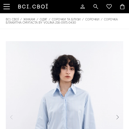
ВСІ. СВОЇ
/
ЖІНКАМ
/
ОДЯГ
/
СОРОЧКИ ТА БЛУЗИ
/
СОРОЧКИ
/
СОРОЧКА
БЛАКИТНА СМУГАСТА BY VOLINA 216-0971-0430