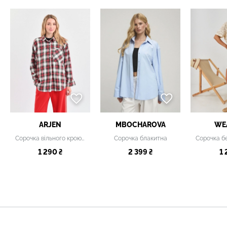
ARJEN
MBOCHAROVA
WE
Сорочка вільного крою з клітинчастим візерунком
Сорочка блакитна
1 290 ₴
2 399 ₴
1 