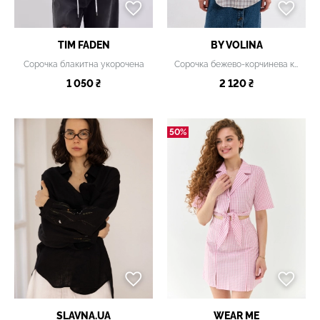
TIM FADEN
BY VOLINA
Сорочка блакитна укорочена
Сорочка бежево-корчинева картата
1 050 ₴
2 120 ₴
50%
SLAVNA.UA
WEAR ME