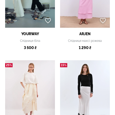
YOURWAY
ARJEN
Спідниця біла
Спідниця максі рожева
3 500 ₴
1 290 ₴
25%
15%