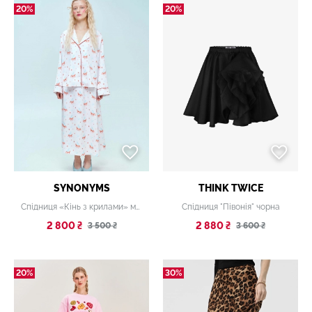
20%
20%
SYNONYMS
THINK TWICE
Спідниця «Кінь з крилами» максі біла
Спідниця "Півонія" чорна
2 800 ₴
2 880 ₴
3 500 ₴
3 600 ₴
20%
30%