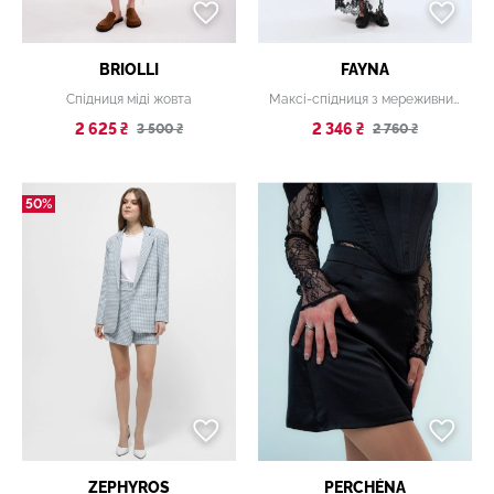
BRIOLLI
FAYNA
Спідниця міді жовта
Максі-спідниця з мереживним оздобленням біла
2 625 ₴
2 346 ₴
3 500 ₴
2 760 ₴
50%
ZEPHYROS
PERCHÉNA