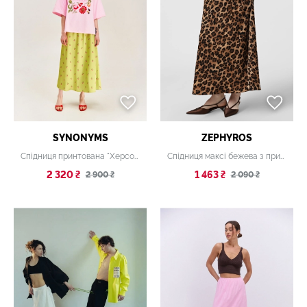
SYNONYMS
ZEPHYROS
Спідниця принтована "Херсонські помідори" зелена
Спідниця максі бежева з принтом
2 320 ₴
1 463 ₴
2 900 ₴
2 090 ₴