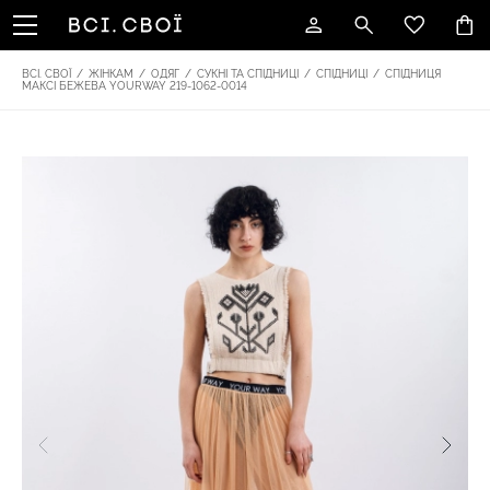
ВСІ. СВОЇ
/
ЖІНКАМ
/
ОДЯГ
/
СУКНІ ТА СПІДНИЦІ
/
СПІДНИЦІ
/
СПІДНИЦЯ
МАКСІ БЕЖЕВА YOURWAY 219-1062-0014