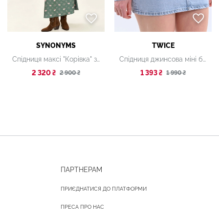
SYNONYMS
TWICE
Спідниця максі "Корівка" зелена
Спідниця джинсова міні блакитна
2 320 ₴
1 393 ₴
2 900 ₴
1 990 ₴
ПАРТНЕРАМ
ПРИЄДНАТИСЯ ДО ПЛАТФОРМИ
ПРЕСА ПРО НАС