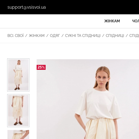
support@vsisvoi.ua
ЖІНКАМ
ЧО
ВСІ. СВОЇ
/
ЖІНКАМ
/
ОДЯГ
/
СУКНІ ТА СПІДНИЦІ
/
СПІДНИЦІ
/
СПІД
25%