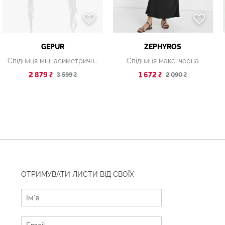
GEPUR
ZEPHYROS
Спідниця міні асиметричного крою
Спідниця максі чорна
2 879 ₴
1 672 ₴
3 599 ₴
2 090 ₴
ОТРИМУВАТИ ЛИСТИ ВІД СВОЇХ