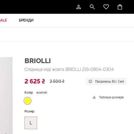
SALE
БРЕНДИ
BRIOLLI
Спідниця міді жовта BRIOLLI 219-0804-0304
2 625 ₴
3 500 ₴
Продавець Всі. Свої
Колір:
жовтий
Таблиця розмірів
Розмір:
L