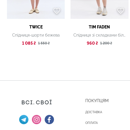
TWICE
TIM FADEN
Спідниця-шорти бежева
Спідниця зі складками біла
1 085 ₴
960 ₴
1 550 ₴
1 200 ₴
ПОКУПЦЯМ
ДОСТАВКА
ОПЛАТА