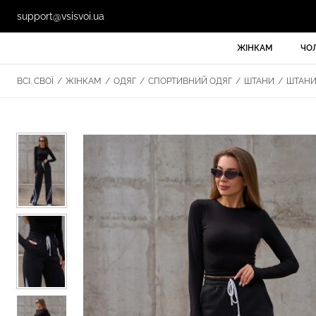
support@vsisvoi.ua
ЖІНКАМ
ЧО
ВСІ. СВОЇ
/
ЖІНКАМ
/
ОДЯГ
/
СПОРТИВНИЙ ОДЯГ
/
ШТАНИ
/
ШТАНИ 