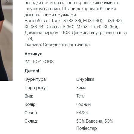
посадки прямого вільного крою з кишенями та
шнурком на поясі. Штани декоровані бічними
діагональними смужками.
Напівобхват: Талія: S (32-38), M (34-40), L (36-42),
XL (38-44), Стегна: S (50), M (52), L (54), XL (56),
Довжина виробу - 108, Довжина внутрішнього шва
- 78,
Тканина: Середньої еластичності
Артикул
271-1074-0108
Деталі
Фурнітура:
шнурівка
Пора року:
Зима
Вид:
Теплі
Колір:
чорний
Сезон:
FW24
Склад:
50% Бавовна, 50%
Поліестер