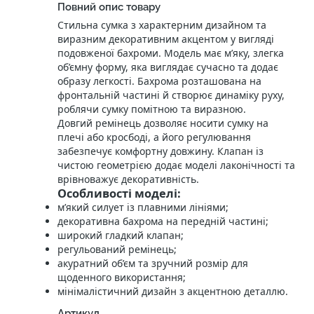
Повний опис товару
Стильна сумка з характерним дизайном та
виразним декоративним акцентом у вигляді
подовженої бахроми. Модель має м’яку, злегка
об’ємну форму, яка виглядає сучасно та додає
образу легкості. Бахрома розташована на
фронтальній частині й створює динаміку руху,
роблячи сумку помітною та виразною.
Довгий ремінець дозволяє носити сумку на
плечі або кросбоді, а його регулювання
забезпечує комфортну довжину. Клапан із
чистою геометрією додає моделі лаконічності та
врівноважує декоративність.
Особливості моделі:
м’який силует із плавними лініями;
декоративна бахрома на передній частині;
широкий гладкий клапан;
регульований ремінець;
акуратний об’єм та зручний розмір для
щоденного використання;
мінімалістичний дизайн з акцентною деталлю.
Артикул