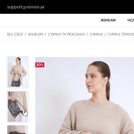
support@vsisvoi.ua
ЖІНКАМ
ЧО
ВСІ. СВОЇ
/
ЖІНКАМ
/
СУМКИ ТА РЮКЗАКИ
/
СУМКИ
/
СУМКА ТЕМНО-С
20%