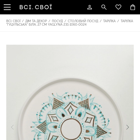
ВСІ. СВОЇ
/
ДІМ ТА ДЕКОР
/
ПОСУД
/
СТОЛОВИЙ ПОСУД
/
ТАРІЛКА
/
ТАРІЛКА
"ГУЦУЛЬСЬКА" БІЛА, 27 СМ YAGLYNA 231-1060-0024