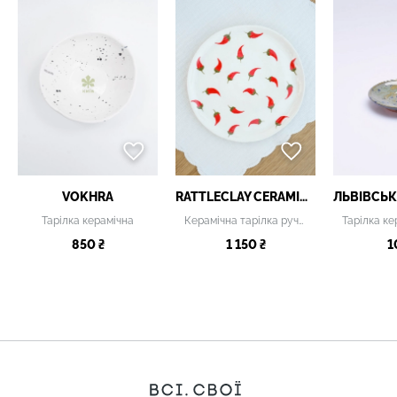
VOKHRA
RATTLECLAY CERAMICS
Тарілка керамічна
Керамічна тарілка ручної роботи з червоним перцем чилі
850 ₴
1 150 ₴
1