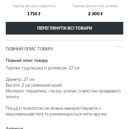
Тарілка фігурна керамічна
Тарілка фыолетово-рожева
1 710 ₴
2 300 ₴
ПЕРЕГЛЯНУТИ ВСІ ТОВАРИ
ПОВНИЙ ОПИС ТОВАРУ
Повний опис товару
Тарілка гуцульська із розписом, 27 см
Діаметр: 27 см
Висота: 2 см (зовнішній край)
Матеріал: порцеляна, глазур, розпис із вмістом правдивого
золота
Посуд із позолотою не можна використовувати у
мікрохвильовій печі та рекомендується мити вручну.
Артикул