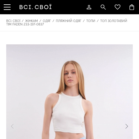
ВСІ. СВОЇ
/
ЖІНКАМ
/
ОДЯГ
/
ПЛЯЖНИЙ ОДЯГ
/
ТОПИ
/
ТОП ЗОЛОТАВИЙ
TIM FADEN 233-197-0837