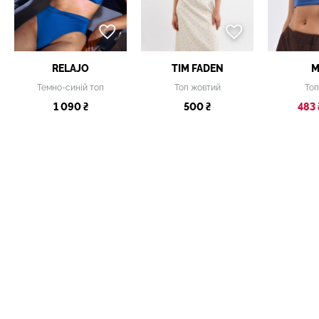
RELAJO
TIM FADEN
M
Темно-синій топ
Топ жовтий
Топ
1 090 ₴
500 ₴
483 