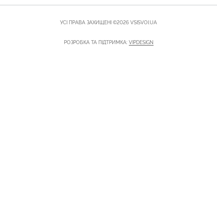
УСІ ПРАВА ЗАХИЩЕНІ ©2026 VSISVOI.UA
РОЗРОБКА ТА ПІДТРИМКА:
VIPDESIGN