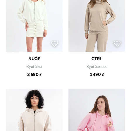
NUÓF
CTRL
Худі біле
Худі бежеве
2 590 ₴
1 490 ₴