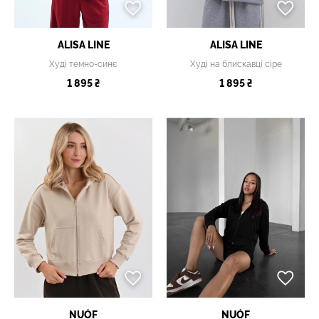
ALISA LINE
ALISA LINE
Худі темно-синє
Худі на блискавці сіре
1 895 ₴
1 895 ₴
NUÓF
NUÓF