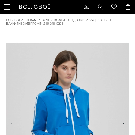
ВСІ. СВОЇ
/
ЖІНКАМ
/
ОДЯГ
/
КОФТИ ТА ПІДЖАКИ
/
ХУДІ
/
ЖІНОЧЕ
БЛАКИТНЕ ХУДІ PROMIN 249-158-0235