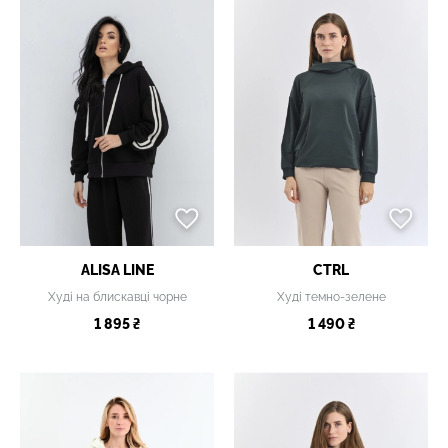
ALISA LINE
CTRL
Худі на блискавці чорне
Худі темно-зелене
1 895 ₴
1 490 ₴