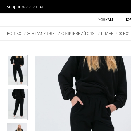
support@vsisvoi.ua
ЖІНКАМ
ЧО
ВСІ. СВОЇ
/
ЖІНКАМ
/
ОДЯГ
/
СПОРТИВНИЙ ОДЯГ
/
ШТАНИ
/
ЖІНОЧІ