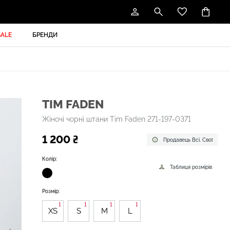
SALE
БРЕНДИ
TIM FADEN
Жіночі чорні штани Tim Faden 271-197-0371
1 200 ₴
Продавець Всі. Свої
Колір:
Таблиця розмірів
Розмір:
1
1
1
1
XS
S
M
L