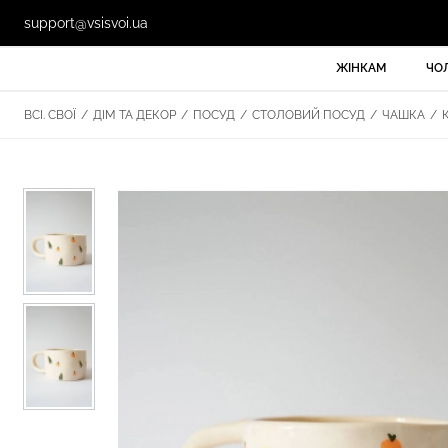
support@vsisvoi.ua
ЖІНКАМ
ЧО
ВСІ. СВОЇ
/
ДІМ ТА ДЕКОР
/
ПОСУД
/
СТОЛОВИЙ ПОСУД
/
ЧАШКА
/
К