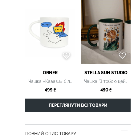
ORNER
STELLA SUN STUDIO
Чашка «Кааави» біла, 400 мл
Чашка "З тобою цей світ яскравіший" керамічна
499 ₴
450 ₴
ПЕРЕГЛЯНУТИ ВСІ ТОВАРИ
ПОВНИЙ ОПИС ТОВАРУ