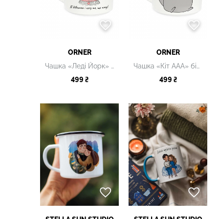
ORNER
ORNER
Чашка «Леді Йорк» біла
Чашка «Кіт ААА» білий
499 ₴
499 ₴