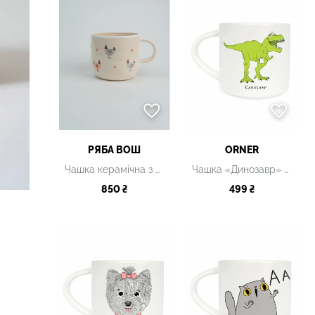
РЯБА ВОШ
ORNER
Чашка керамічна з принтом, 400 мл
Чашка «Динозавр» біла
850 ₴
499 ₴