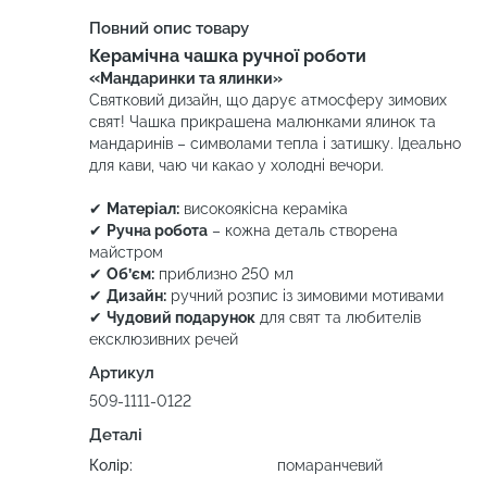
Повний опис товару
Керамічна чашка ручної роботи
«
М
андаринки
та
ялинки
»
Святковий дизайн, що дарує атмосферу зимових
свят! Чашка прикрашена малюнками ялинок та
мандаринів – символами тепла і затишку. Ідеально
для кави, чаю чи какао у холодні вечори.
✔
Матеріал:
високоякісна кераміка
✔
Ручна робота
– кожна деталь створена
майстром
✔
Об’єм:
приблизно 250 мл
✔
Дизайн:
ручний розпис із зимовими мотивами
✔
Чудовий подарунок
для свят та любителів
ексклюзивних речей
Артикул
509-1111-0122
Деталі
Колір:
помаранчевий