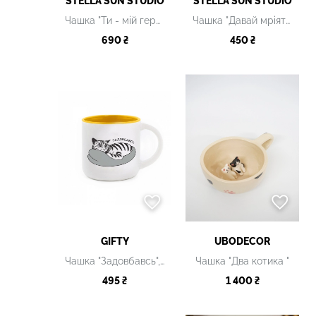
STELLA SUN STUDIO
STELLA SUN STUDIO
Чашка "Ти - мій герой" металева
Чашка "Давай мріяти разом" керамічна
690 ₴
450 ₴
GIFTY
UBODECOR
Чашка "Задовбавсь", 350 мл
Чашка "Два котика "
495 ₴
1 400 ₴