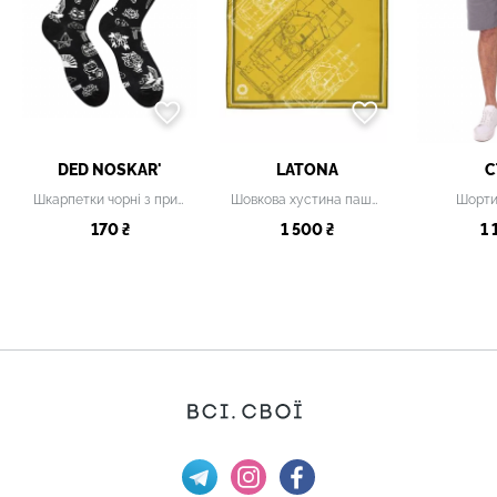
DED NOSKAR'
LATONA
C
Шкарпетки чорні з принтом чоловічі
Шовкова хустина паше "Abrams", 30 х 30 см
Шорти 
170 ₴
1 500 ₴
1 