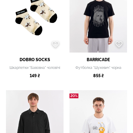
DOBRO SOCKS
BARRICADE
Шкарпетки "Бавовна" чоловічі
Футболка "Шухевич" чорна
149 ₴
855 ₴
20%