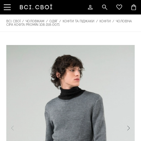
ВСІ. СВОЇ
/
ЧОЛОВІКАМ
/
ОДЯГ
/
КОФТИ ТА ПІДЖАКИ
/
КОФТИ
/
ЧОЛОВІЧА
СІРА КОФТА PROMIN 108-158-0071