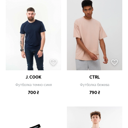
J. COOK
CTRL
Футболка темно-синя
Футболка бежева
700 ₴
790 ₴