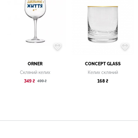
ORNER
CONCEPT GLASS
Скляний келих
Келих скляний
349 ₴
168 ₴
499 ₴