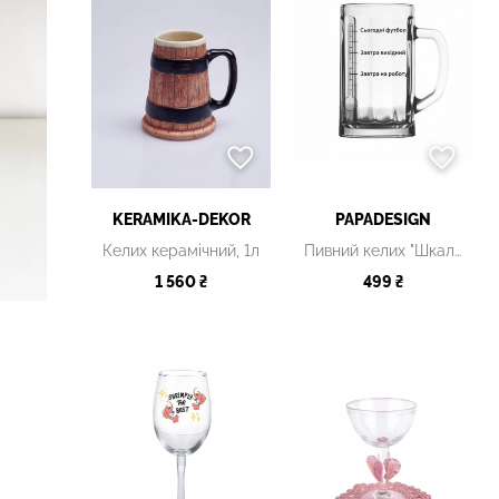
KERAMIKA-DEKOR
PAPADESIGN
Келих керамічний, 1л
Пивний келих "Шкала"
1 560 ₴
499 ₴