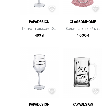
PAPADESIGN
GLASSOMHOME
Келих з написом «Shrimply the Best»
Келих натхнений квіткою Дицентра
499 ₴
4 000 ₴
PAPADESIGN
PAPADESIGN