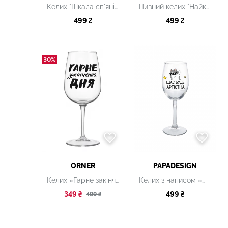
Келих "Шкала сп'яніння"
Пивний келих "Найкращий тато"
499 ₴
499 ₴
30%
ORNER
PAPADESIGN
Келих «Гарне закінчення дня»
Келих з написом «Щас буде артистка»
349 ₴
499 ₴
499 ₴