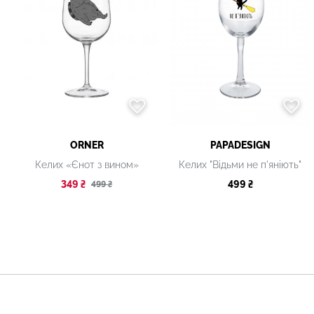
ORNER
PAPADESIGN
Келих «Єнот з вином»
Келих "Відьми не п'яніють"
349 ₴
499 ₴
499 ₴