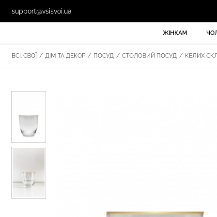
support@vsisvoi.ua
ЖІНКАМ
ЧО
ВСІ. СВОЇ
/
ДІМ ТА ДЕКОР
/
ПОСУД
/
СТОЛОВИЙ ПОСУД
/
КЕЛИХ СКЛ