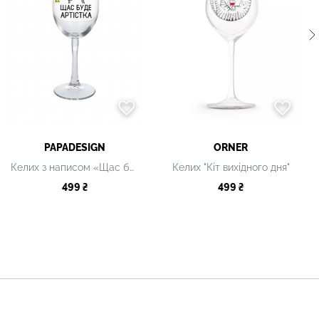
PAPADESIGN
ORNER
Келих з написом «Щас буде артистка»
Келих "Кіт вихідного дня"
499 ₴
499 ₴