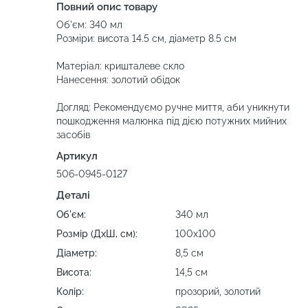
Повний опис товару
Об'єм: 340 мл
Розміри: висота 14.5 см, діаметр 8.5 см
Матеріал: кришталеве скло
Нанесення: золотий обідок
Догляд: Рекомендуємо ручне миття, аби уникнути
пошкодження малюнка під дією потужних мийних
засобів
Артикул
506-0945-0127
Деталі
Об'єм:
340 мл
Розмір (ДхШ, см):
100х100
Діаметр:
8,5 см
Висота:
14,5 см
Колір:
прозорий, золотий